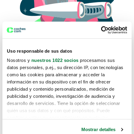
Uso responsable de sus datos
Nosotros y
nuestros 1022 socios
procesamos sus
datos personales, p.ej., su dirección IP, con tecnologías
como las cookies para almacenar y acceder la
Lo sentimos, no sabemos como
información en su dispositivo con el fin de ofrecer
te hemos traido hasta aquí.
publicidad y contenido personalizados, medición de
publicidad y contenido, investigación de audiencia y
desarrollo de servicios. Tiene la opción de seleccionar
Pero puedes encontrar el coche que estás
quién usa sus datos y con qué propósitos. Puede
buscando en alguno de estos enlaces:
cambiar o retirar su consentimiento en cualquier
momento desde la Declaración de cookies o clicando en
Coches nuevos
Mostrar detalles
el Menú de consentimiento.