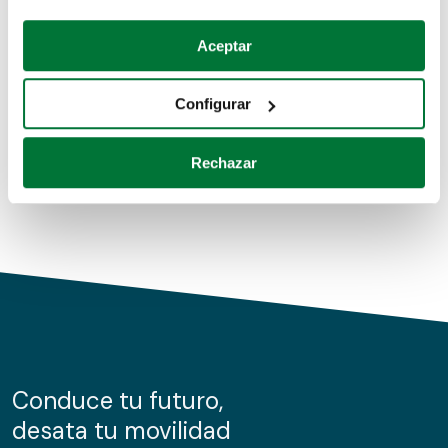
Coches de segunda mano
Si lo permite, también quisiéramos:
Aceptar
Recopilar información sobre su ubicación geográfica
Coches de km0
que puede tener una precisión de varios metros
Configurar
Coches de renting
Identificar su dispositivo analizándolo activamente
para buscar características específicas (huellas
Rechazar
digitales)
Obtenga más información sobre cómo se procesan sus
datos personales y establezca sus preferencias en la
sección de datos
. Puede cambiar o retirar su
consentimiento en cualquier momento en la Declaración
de cookies.
Las cookies de este sitio web se usan para personalizar
el contenido y los anuncios, ofrecer funciones de redes
sociales y analizar el tráfico. Además, compartimos
Conduce tu futuro,
información sobre el uso que haga del sitio web con
desata tu movilidad
nuestros partners de redes sociales, publicidad y análisis