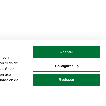
Aceptar
P, con
n el fin de
Configurar
gación de
con qué
Rechazar
laración de
Política de cookies
Contacto
 varios metros