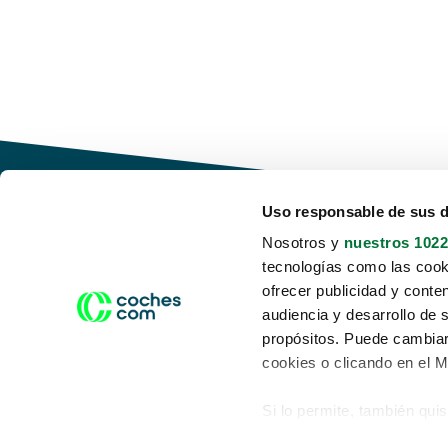
Uso responsable de sus 
Nosotros y
nuestros 1022
tecnologías como las cooki
Conduce tu futuro,
ofrecer publicidad y conte
desata tu movilidad
audiencia y desarrollo de 
propósitos. Puede cambiar
cookies o clicando en el 
Si lo permite, también qui
Acerca de nosotros
Aviso legal
Recopilar información