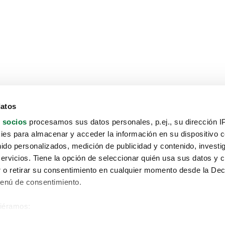
datos
 socios
procesamos sus datos personales, p.ej., su dirección I
es para almacenar y acceder la información en su dispositivo co
nido personalizados, medición de publicidad y contenido, investi
servicios. Tiene la opción de seleccionar quién usa sus datos y 
 o retirar su consentimiento en cualquier momento desde la Dec
Menú de consentimiento.
siéramos:
Aviso protección de datos
 sobre su ubicación geográfica que puede tener una precisión de