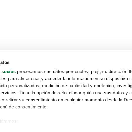
datos
 socios
procesamos sus datos personales, p.ej., su dirección I
es para almacenar y acceder la información en su dispositivo co
nido personalizados, medición de publicidad y contenido, investi
servicios. Tiene la opción de seleccionar quién usa sus datos y 
 o retirar su consentimiento en cualquier momento desde la Dec
Menú de consentimiento.
siéramos:
Aviso protección de datos
 sobre su ubicación geográfica que puede tener una precisión de