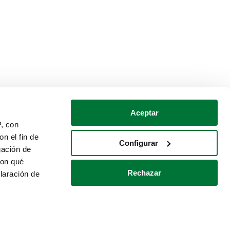
Aceptar
P, con
n el fin de
Configurar
gación de
con qué
Rechazar
laración de
Política de cookies
Contacto
 varios metros