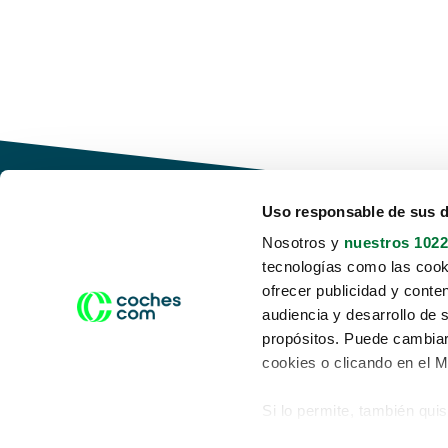
Uso responsable de sus 
Nosotros y
nuestros 1022
tecnologías como las cooki
Conduce tu futuro,
ofrecer publicidad y conte
desata tu movilidad
audiencia y desarrollo de 
propósitos. Puede cambiar
cookies o clicando en el 
Si lo permite, también qui
Acerca de nosotros
Aviso legal
Recopilar información