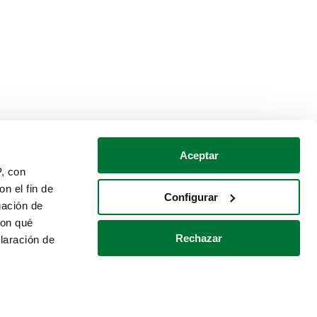
Aceptar
P, con
n el fin de
Configurar
gación de
con qué
Rechazar
laración de
Política de cookies
Contacto
 varios metros