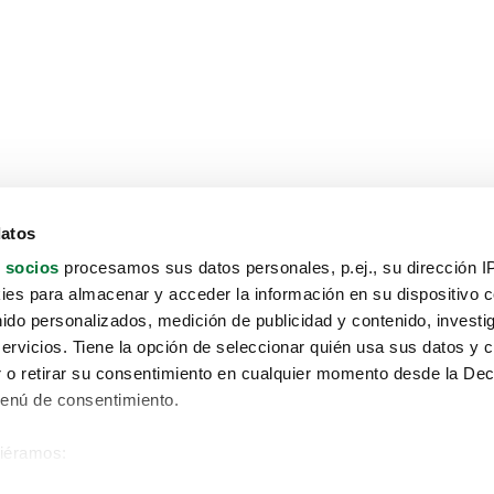
datos
 socios
procesamos sus datos personales, p.ej., su dirección I
es para almacenar y acceder la información en su dispositivo co
nido personalizados, medición de publicidad y contenido, investi
servicios. Tiene la opción de seleccionar quién usa sus datos y 
 o retirar su consentimiento en cualquier momento desde la Dec
Menú de consentimiento.
siéramos:
Aviso protección de datos
 sobre su ubicación geográfica que puede tener una precisión de