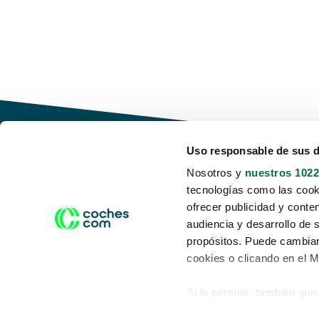
Uso responsable de sus 
Nosotros y
nuestros 1022
tecnologías como las cooki
Conduce tu futuro,
ofrecer publicidad y conte
desata tu movilidad
audiencia y desarrollo de 
propósitos. Puede cambiar
cookies o clicando en el 
Si lo permite, también qui
Acerca de nosotros
Aviso legal
Recopilar información