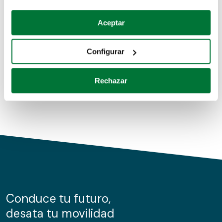
Coches de segunda mano
Si lo permite, también quisiéramos:
Aceptar
Recopilar información sobre su ubicación geográfica
Coches de km0
que puede tener una precisión de varios metros
Configurar
Coches de renting
Identificar su dispositivo analizándolo activamente
para buscar características específicas (huellas
Rechazar
digitales)
Obtenga más información sobre cómo se procesan sus
datos personales y establezca sus preferencias en la
sección de datos
. Puede cambiar o retirar su
consentimiento en cualquier momento en la Declaración
de cookies.
Las cookies de este sitio web se usan para personalizar
el contenido y los anuncios, ofrecer funciones de redes
sociales y analizar el tráfico. Además, compartimos
Conduce tu futuro,
información sobre el uso que haga del sitio web con
desata tu movilidad
nuestros partners de redes sociales, publicidad y análisis