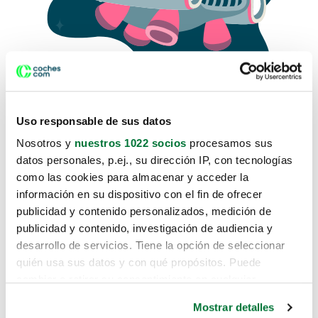
Uso responsable de sus datos
Nosotros y
nuestros 1022 socios
procesamos sus
datos personales, p.ej., su dirección IP, con tecnologías
como las cookies para almacenar y acceder la
Lo sentimos, no sabemos como
información en su dispositivo con el fin de ofrecer
te hemos traido hasta aquí.
publicidad y contenido personalizados, medición de
publicidad y contenido, investigación de audiencia y
desarrollo de servicios. Tiene la opción de seleccionar
Pero puedes encontrar el coche que estás
quién usa sus datos y con qué propósitos. Puede
buscando en alguno de estos enlaces:
cambiar o retirar su consentimiento en cualquier
momento desde la Declaración de cookies o clicando en
Coches nuevos
Mostrar detalles
el Menú de consentimiento.