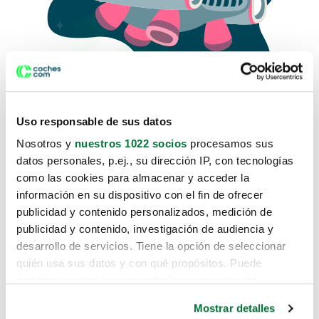
Uso responsable de sus datos
Nosotros y
nuestros 1022 socios
procesamos sus
datos personales, p.ej., su dirección IP, con tecnologías
como las cookies para almacenar y acceder la
Lo sentimos, no sabemos como
información en su dispositivo con el fin de ofrecer
te hemos traido hasta aquí.
publicidad y contenido personalizados, medición de
publicidad y contenido, investigación de audiencia y
desarrollo de servicios. Tiene la opción de seleccionar
Pero puedes encontrar el coche que estás
quién usa sus datos y con qué propósitos. Puede
buscando en alguno de estos enlaces:
cambiar o retirar su consentimiento en cualquier
momento desde la Declaración de cookies o clicando en
Coches nuevos
Mostrar detalles
el Menú de consentimiento.