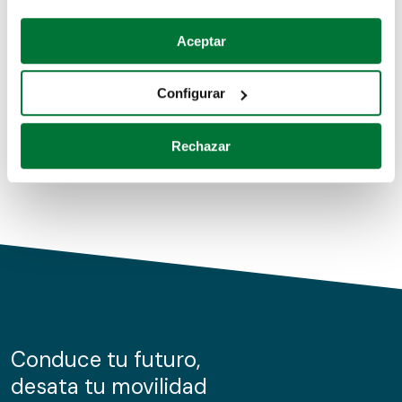
Coches de segunda mano
Si lo permite, también quisiéramos:
Aceptar
Recopilar información sobre su ubicación geográfica
Coches de km0
que puede tener una precisión de varios metros
Configurar
Coches de renting
Identificar su dispositivo analizándolo activamente
para buscar características específicas (huellas
Rechazar
digitales)
Obtenga más información sobre cómo se procesan sus
datos personales y establezca sus preferencias en la
sección de datos
. Puede cambiar o retirar su
consentimiento en cualquier momento en la Declaración
de cookies.
Las cookies de este sitio web se usan para personalizar
el contenido y los anuncios, ofrecer funciones de redes
sociales y analizar el tráfico. Además, compartimos
Conduce tu futuro,
información sobre el uso que haga del sitio web con
desata tu movilidad
nuestros partners de redes sociales, publicidad y análisis