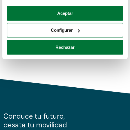
Coches de segunda mano
Si lo permite, también quisiéramos:
Aceptar
Recopilar información sobre su ubicación geográfica
Coches de km0
que puede tener una precisión de varios metros
Configurar
Coches de renting
Identificar su dispositivo analizándolo activamente
para buscar características específicas (huellas
Rechazar
digitales)
Obtenga más información sobre cómo se procesan sus
datos personales y establezca sus preferencias en la
sección de datos
. Puede cambiar o retirar su
consentimiento en cualquier momento en la Declaración
de cookies.
Las cookies de este sitio web se usan para personalizar
el contenido y los anuncios, ofrecer funciones de redes
sociales y analizar el tráfico. Además, compartimos
Conduce tu futuro,
información sobre el uso que haga del sitio web con
desata tu movilidad
nuestros partners de redes sociales, publicidad y análisis