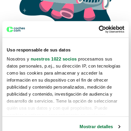
Uso responsable de sus datos
Nosotros y
nuestros 1022 socios
procesamos sus
datos personales, p.ej., su dirección IP, con tecnologías
como las cookies para almacenar y acceder la
Lo sentimos, no sabemos como
información en su dispositivo con el fin de ofrecer
te hemos traido hasta aquí.
publicidad y contenido personalizados, medición de
publicidad y contenido, investigación de audiencia y
desarrollo de servicios. Tiene la opción de seleccionar
Pero puedes encontrar el coche que estás
quién usa sus datos y con qué propósitos. Puede
buscando en alguno de estos enlaces:
cambiar o retirar su consentimiento en cualquier
momento desde la Declaración de cookies o clicando en
Coches nuevos
Mostrar detalles
el Menú de consentimiento.