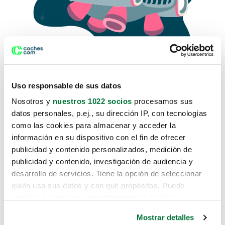
Uso responsable de sus datos
Nosotros y
nuestros 1022 socios
procesamos sus
datos personales, p.ej., su dirección IP, con tecnologías
como las cookies para almacenar y acceder la
Lo sentimos, no sabemos como
información en su dispositivo con el fin de ofrecer
te hemos traido hasta aquí.
publicidad y contenido personalizados, medición de
publicidad y contenido, investigación de audiencia y
desarrollo de servicios. Tiene la opción de seleccionar
Pero puedes encontrar el coche que estás
quién usa sus datos y con qué propósitos. Puede
buscando en alguno de estos enlaces:
cambiar o retirar su consentimiento en cualquier
momento desde la Declaración de cookies o clicando en
Coches nuevos
Mostrar detalles
el Menú de consentimiento.