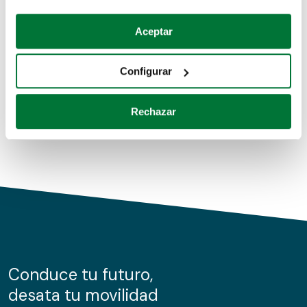
Coches de segunda mano
Si lo permite, también quisiéramos:
Aceptar
Recopilar información sobre su ubicación geográfica
Coches de km0
que puede tener una precisión de varios metros
Configurar
Coches de renting
Identificar su dispositivo analizándolo activamente
para buscar características específicas (huellas
Rechazar
digitales)
Obtenga más información sobre cómo se procesan sus
datos personales y establezca sus preferencias en la
sección de datos
. Puede cambiar o retirar su
consentimiento en cualquier momento en la Declaración
de cookies.
Las cookies de este sitio web se usan para personalizar
el contenido y los anuncios, ofrecer funciones de redes
sociales y analizar el tráfico. Además, compartimos
Conduce tu futuro,
información sobre el uso que haga del sitio web con
desata tu movilidad
nuestros partners de redes sociales, publicidad y análisis