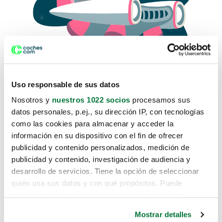
Uso responsable de sus datos
Nosotros y
nuestros 1022 socios
procesamos sus
datos personales, p.ej., su dirección IP, con tecnologías
como las cookies para almacenar y acceder la
Lo sentimos, no sabemos como
información en su dispositivo con el fin de ofrecer
te hemos traido hasta aquí.
publicidad y contenido personalizados, medición de
publicidad y contenido, investigación de audiencia y
desarrollo de servicios. Tiene la opción de seleccionar
Pero puedes encontrar el coche que estás
quién usa sus datos y con qué propósitos. Puede
buscando en alguno de estos enlaces:
cambiar o retirar su consentimiento en cualquier
momento desde la Declaración de cookies o clicando en
Coches nuevos
Mostrar detalles
el Menú de consentimiento.