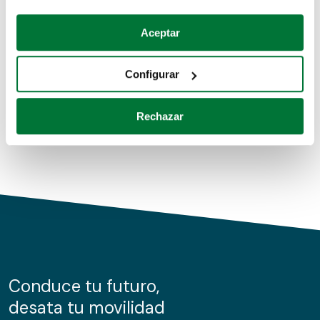
Coches de segunda mano
Si lo permite, también quisiéramos:
Aceptar
Recopilar información sobre su ubicación geográfica
Coches de km0
que puede tener una precisión de varios metros
Configurar
Coches de renting
Identificar su dispositivo analizándolo activamente
para buscar características específicas (huellas
Rechazar
digitales)
Obtenga más información sobre cómo se procesan sus
datos personales y establezca sus preferencias en la
sección de datos
. Puede cambiar o retirar su
consentimiento en cualquier momento en la Declaración
de cookies.
Las cookies de este sitio web se usan para personalizar
el contenido y los anuncios, ofrecer funciones de redes
sociales y analizar el tráfico. Además, compartimos
Conduce tu futuro,
información sobre el uso que haga del sitio web con
desata tu movilidad
nuestros partners de redes sociales, publicidad y análisis