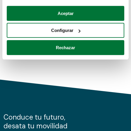
Coches de segunda mano
Si lo permite, también quisiéramos:
Aceptar
Recopilar información sobre su ubicación geográfica
Coches de km0
que puede tener una precisión de varios metros
Configurar
Coches de renting
Identificar su dispositivo analizándolo activamente
para buscar características específicas (huellas
Rechazar
digitales)
Obtenga más información sobre cómo se procesan sus
datos personales y establezca sus preferencias en la
sección de datos
. Puede cambiar o retirar su
consentimiento en cualquier momento en la Declaración
de cookies.
Las cookies de este sitio web se usan para personalizar
el contenido y los anuncios, ofrecer funciones de redes
sociales y analizar el tráfico. Además, compartimos
Conduce tu futuro,
información sobre el uso que haga del sitio web con
desata tu movilidad
nuestros partners de redes sociales, publicidad y análisis