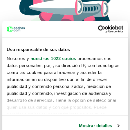
Uso responsable de sus datos
Nosotros y
nuestros 1022 socios
procesamos sus
datos personales, p.ej., su dirección IP, con tecnologías
como las cookies para almacenar y acceder la
Lo sentimos, no sabemos como
información en su dispositivo con el fin de ofrecer
te hemos traido hasta aquí.
publicidad y contenido personalizados, medición de
publicidad y contenido, investigación de audiencia y
desarrollo de servicios. Tiene la opción de seleccionar
Pero puedes encontrar el coche que estás
quién usa sus datos y con qué propósitos. Puede
buscando en alguno de estos enlaces:
cambiar o retirar su consentimiento en cualquier
momento desde la Declaración de cookies o clicando en
Coches nuevos
Mostrar detalles
el Menú de consentimiento.