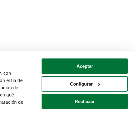
Aceptar
P, con
n el fin de
Configurar
gación de
con qué
Rechazar
laración de
Política de cookies
Contacto
 varios metros