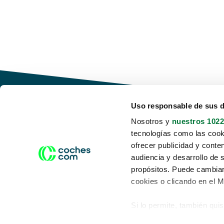
Uso responsable de sus 
Nosotros y
nuestros 1022
tecnologías como las cooki
Conduce tu futuro,
ofrecer publicidad y conte
desata tu movilidad
audiencia y desarrollo de 
propósitos. Puede cambiar
cookies o clicando en el 
Si lo permite, también qui
Acerca de nosotros
Aviso legal
Recopilar información