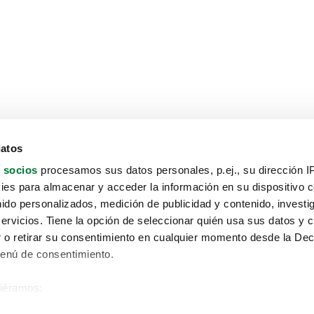
datos
 socios
procesamos sus datos personales, p.ej., su dirección I
es para almacenar y acceder la información en su dispositivo co
nido personalizados, medición de publicidad y contenido, investi
servicios. Tiene la opción de seleccionar quién usa sus datos y 
 o retirar su consentimiento en cualquier momento desde la Dec
Menú de consentimiento.
siéramos:
Aviso protección de datos
 sobre su ubicación geográfica que puede tener una precisión de