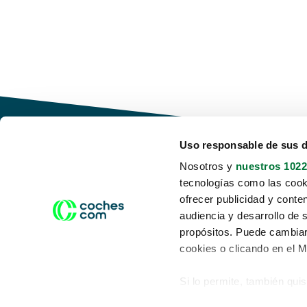
Uso responsable de sus 
Nosotros y
nuestros 1022
tecnologías como las cooki
Conduce tu futuro,
ofrecer publicidad y conte
desata tu movilidad
audiencia y desarrollo de 
propósitos. Puede cambiar
cookies o clicando en el 
Si lo permite, también qui
Acerca de nosotros
Aviso legal
Recopilar información