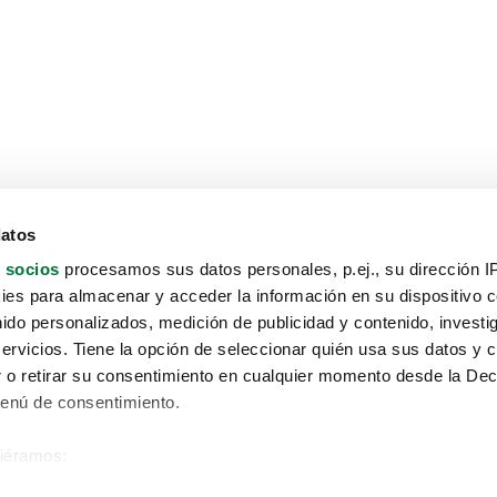
datos
 socios
procesamos sus datos personales, p.ej., su dirección I
es para almacenar y acceder la información en su dispositivo co
nido personalizados, medición de publicidad y contenido, investi
servicios. Tiene la opción de seleccionar quién usa sus datos y 
 o retirar su consentimiento en cualquier momento desde la Dec
Menú de consentimiento.
siéramos:
Aviso protección de datos
 sobre su ubicación geográfica que puede tener una precisión de