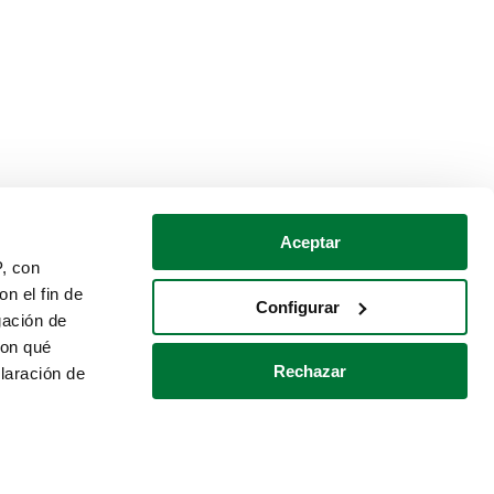
Aceptar
P, con
n el fin de
Configurar
gación de
con qué
Rechazar
laración de
Política de cookies
Contacto
 varios metros