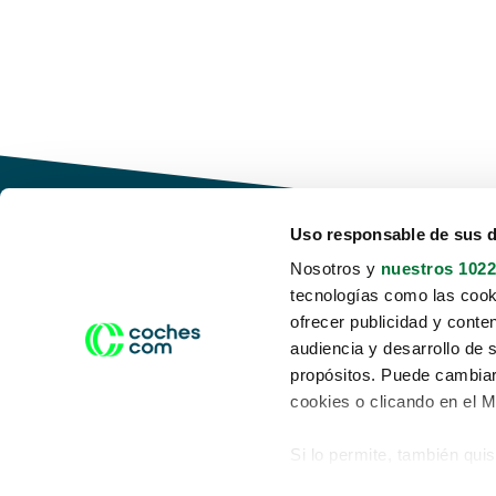
Uso responsable de sus 
Nosotros y
nuestros 1022
tecnologías como las cooki
Conduce tu futuro,
ofrecer publicidad y conte
desata tu movilidad
audiencia y desarrollo de 
propósitos. Puede cambiar
cookies o clicando en el 
Si lo permite, también qui
Acerca de nosotros
Aviso legal
Recopilar información