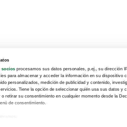
datos
 socios
procesamos sus datos personales, p.ej., su dirección I
es para almacenar y acceder la información en su dispositivo co
nido personalizados, medición de publicidad y contenido, investi
servicios. Tiene la opción de seleccionar quién usa sus datos y 
 o retirar su consentimiento en cualquier momento desde la Dec
Menú de consentimiento.
siéramos:
Aviso protección de datos
 sobre su ubicación geográfica que puede tener una precisión de