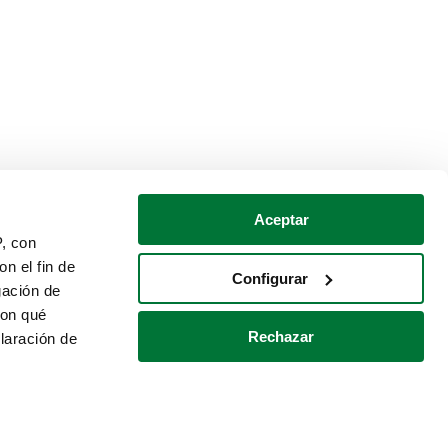
Aceptar
P, con
n el fin de
Configurar
gación de
con qué
Rechazar
laración de
Política de cookies
Contacto
 varios metros