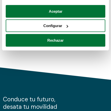
Coches de segunda mano
Si lo permite, también quisiéramos:
Aceptar
Recopilar información sobre su ubicación geográfica
Coches de km0
que puede tener una precisión de varios metros
Configurar
Coches de renting
Identificar su dispositivo analizándolo activamente
para buscar características específicas (huellas
Rechazar
digitales)
Obtenga más información sobre cómo se procesan sus
datos personales y establezca sus preferencias en la
sección de datos
. Puede cambiar o retirar su
consentimiento en cualquier momento en la Declaración
de cookies.
Las cookies de este sitio web se usan para personalizar
el contenido y los anuncios, ofrecer funciones de redes
sociales y analizar el tráfico. Además, compartimos
Conduce tu futuro,
información sobre el uso que haga del sitio web con
desata tu movilidad
nuestros partners de redes sociales, publicidad y análisis