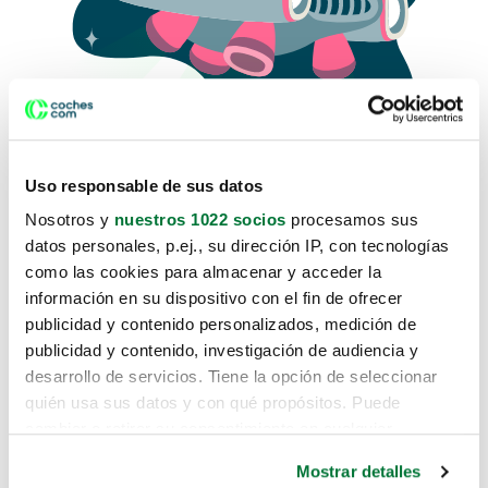
Uso responsable de sus datos
Nosotros y
nuestros 1022 socios
procesamos sus
datos personales, p.ej., su dirección IP, con tecnologías
como las cookies para almacenar y acceder la
Lo sentimos, no sabemos como
información en su dispositivo con el fin de ofrecer
te hemos traido hasta aquí.
publicidad y contenido personalizados, medición de
publicidad y contenido, investigación de audiencia y
desarrollo de servicios. Tiene la opción de seleccionar
Pero puedes encontrar el coche que estás
quién usa sus datos y con qué propósitos. Puede
buscando en alguno de estos enlaces:
cambiar o retirar su consentimiento en cualquier
momento desde la Declaración de cookies o clicando en
Coches nuevos
Mostrar detalles
el Menú de consentimiento.