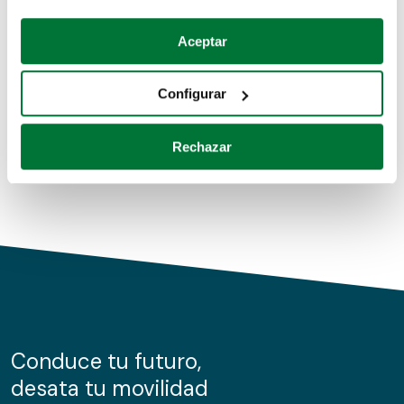
Coches de segunda mano
Si lo permite, también quisiéramos:
Aceptar
Recopilar información sobre su ubicación geográfica
Coches de km0
que puede tener una precisión de varios metros
Configurar
Coches de renting
Identificar su dispositivo analizándolo activamente
para buscar características específicas (huellas
Rechazar
digitales)
Obtenga más información sobre cómo se procesan sus
datos personales y establezca sus preferencias en la
sección de datos
. Puede cambiar o retirar su
consentimiento en cualquier momento en la Declaración
de cookies.
Las cookies de este sitio web se usan para personalizar
el contenido y los anuncios, ofrecer funciones de redes
sociales y analizar el tráfico. Además, compartimos
Conduce tu futuro,
información sobre el uso que haga del sitio web con
desata tu movilidad
nuestros partners de redes sociales, publicidad y análisis