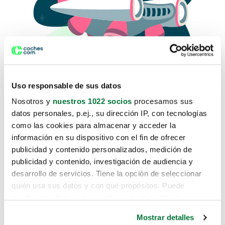
Uso responsable de sus datos
Nosotros y
nuestros 1022 socios
procesamos sus
datos personales, p.ej., su dirección IP, con tecnologías
como las cookies para almacenar y acceder la
Lo sentimos, no sabemos como
información en su dispositivo con el fin de ofrecer
te hemos traido hasta aquí.
publicidad y contenido personalizados, medición de
publicidad y contenido, investigación de audiencia y
desarrollo de servicios. Tiene la opción de seleccionar
Pero puedes encontrar el coche que estás
quién usa sus datos y con qué propósitos. Puede
buscando en alguno de estos enlaces:
cambiar o retirar su consentimiento en cualquier
momento desde la Declaración de cookies o clicando en
Coches nuevos
Mostrar detalles
el Menú de consentimiento.