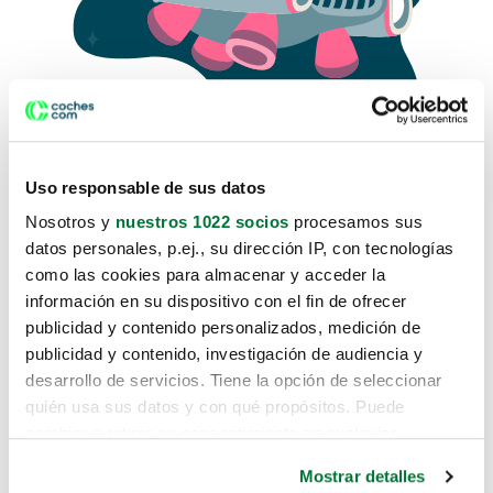
Uso responsable de sus datos
Nosotros y
nuestros 1022 socios
procesamos sus
datos personales, p.ej., su dirección IP, con tecnologías
como las cookies para almacenar y acceder la
Lo sentimos, no sabemos como
información en su dispositivo con el fin de ofrecer
te hemos traido hasta aquí.
publicidad y contenido personalizados, medición de
publicidad y contenido, investigación de audiencia y
desarrollo de servicios. Tiene la opción de seleccionar
Pero puedes encontrar el coche que estás
quién usa sus datos y con qué propósitos. Puede
buscando en alguno de estos enlaces:
cambiar o retirar su consentimiento en cualquier
momento desde la Declaración de cookies o clicando en
Coches nuevos
Mostrar detalles
el Menú de consentimiento.