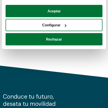
Coches de segunda mano
Si lo permite, también quisiéramos:
Aceptar
Recopilar información sobre su ubicación geográfica
Coches de km0
que puede tener una precisión de varios metros
Configurar
Coches de renting
Identificar su dispositivo analizándolo activamente
para buscar características específicas (huellas
Rechazar
digitales)
Obtenga más información sobre cómo se procesan sus
datos personales y establezca sus preferencias en la
sección de datos
. Puede cambiar o retirar su
consentimiento en cualquier momento en la Declaración
de cookies.
Las cookies de este sitio web se usan para personalizar
el contenido y los anuncios, ofrecer funciones de redes
sociales y analizar el tráfico. Además, compartimos
Conduce tu futuro,
información sobre el uso que haga del sitio web con
desata tu movilidad
nuestros partners de redes sociales, publicidad y análisis