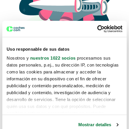
Uso responsable de sus datos
Nosotros y
nuestros 1022 socios
procesamos sus
datos personales, p.ej., su dirección IP, con tecnologías
como las cookies para almacenar y acceder la
Lo sentimos, no sabemos como
información en su dispositivo con el fin de ofrecer
te hemos traido hasta aquí.
publicidad y contenido personalizados, medición de
publicidad y contenido, investigación de audiencia y
desarrollo de servicios. Tiene la opción de seleccionar
Pero puedes encontrar el coche que estás
quién usa sus datos y con qué propósitos. Puede
buscando en alguno de estos enlaces:
cambiar o retirar su consentimiento en cualquier
momento desde la Declaración de cookies o clicando en
Coches nuevos
Mostrar detalles
el Menú de consentimiento.