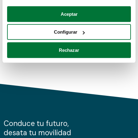
Coches de segunda mano
Si lo permite, también quisiéramos:
Aceptar
Recopilar información sobre su ubicación geográfica
Coches de km0
que puede tener una precisión de varios metros
Configurar
Coches de renting
Identificar su dispositivo analizándolo activamente
para buscar características específicas (huellas
Rechazar
digitales)
Obtenga más información sobre cómo se procesan sus
datos personales y establezca sus preferencias en la
sección de datos
. Puede cambiar o retirar su
consentimiento en cualquier momento en la Declaración
de cookies.
Las cookies de este sitio web se usan para personalizar
el contenido y los anuncios, ofrecer funciones de redes
sociales y analizar el tráfico. Además, compartimos
Conduce tu futuro,
información sobre el uso que haga del sitio web con
desata tu movilidad
nuestros partners de redes sociales, publicidad y análisis