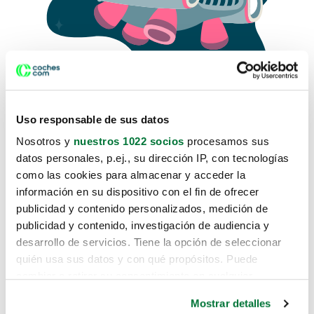
Uso responsable de sus datos
Nosotros y
nuestros 1022 socios
procesamos sus
datos personales, p.ej., su dirección IP, con tecnologías
como las cookies para almacenar y acceder la
Lo sentimos, no sabemos como
información en su dispositivo con el fin de ofrecer
te hemos traido hasta aquí.
publicidad y contenido personalizados, medición de
publicidad y contenido, investigación de audiencia y
desarrollo de servicios. Tiene la opción de seleccionar
Pero puedes encontrar el coche que estás
quién usa sus datos y con qué propósitos. Puede
buscando en alguno de estos enlaces:
cambiar o retirar su consentimiento en cualquier
momento desde la Declaración de cookies o clicando en
Coches nuevos
Mostrar detalles
el Menú de consentimiento.