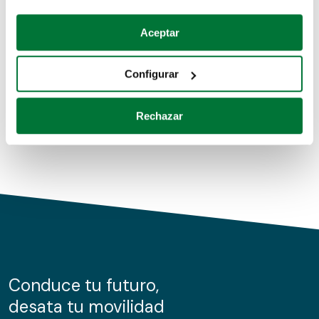
Coches de segunda mano
Si lo permite, también quisiéramos:
Aceptar
Recopilar información sobre su ubicación geográfica
Coches de km0
que puede tener una precisión de varios metros
Configurar
Coches de renting
Identificar su dispositivo analizándolo activamente
para buscar características específicas (huellas
Rechazar
digitales)
Obtenga más información sobre cómo se procesan sus
datos personales y establezca sus preferencias en la
sección de datos
. Puede cambiar o retirar su
consentimiento en cualquier momento en la Declaración
de cookies.
Las cookies de este sitio web se usan para personalizar
el contenido y los anuncios, ofrecer funciones de redes
sociales y analizar el tráfico. Además, compartimos
Conduce tu futuro,
información sobre el uso que haga del sitio web con
desata tu movilidad
nuestros partners de redes sociales, publicidad y análisis