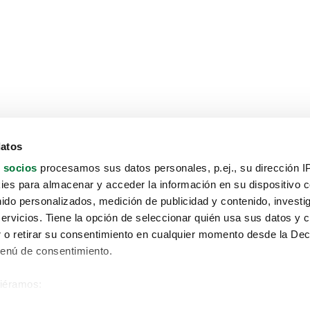
datos
 socios
procesamos sus datos personales, p.ej., su dirección I
es para almacenar y acceder la información en su dispositivo co
nido personalizados, medición de publicidad y contenido, investi
servicios. Tiene la opción de seleccionar quién usa sus datos y 
 o retirar su consentimiento en cualquier momento desde la Dec
Menú de consentimiento.
siéramos:
Aviso protección de datos
 sobre su ubicación geográfica que puede tener una precisión de