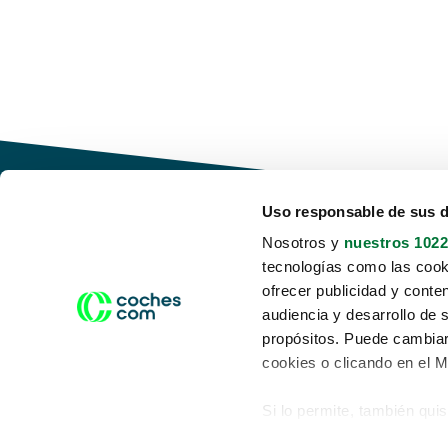
Uso responsable de sus 
Nosotros y
nuestros 1022
tecnologías como las cooki
Conduce tu futuro,
ofrecer publicidad y conte
desata tu movilidad
audiencia y desarrollo de 
propósitos. Puede cambiar
cookies o clicando en el 
Si lo permite, también qui
Acerca de nosotros
Aviso legal
Recopilar información