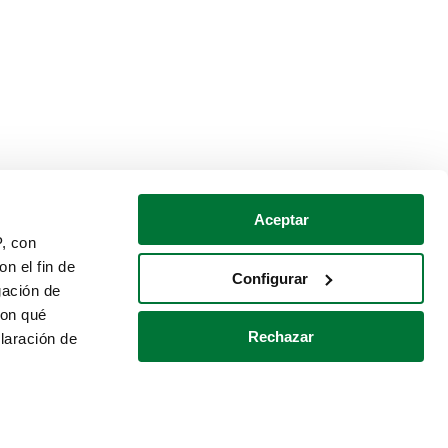
Aceptar
P, con
n el fin de
Configurar
gación de
con qué
Rechazar
laración de
Política de cookies
Contacto
 varios metros