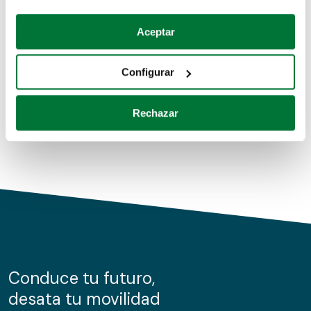
Coches de segunda mano
Si lo permite, también quisiéramos:
Aceptar
Recopilar información sobre su ubicación geográfica
Coches de km0
que puede tener una precisión de varios metros
Configurar
Coches de renting
Identificar su dispositivo analizándolo activamente
para buscar características específicas (huellas
Rechazar
digitales)
Obtenga más información sobre cómo se procesan sus
datos personales y establezca sus preferencias en la
sección de datos
. Puede cambiar o retirar su
consentimiento en cualquier momento en la Declaración
de cookies.
Las cookies de este sitio web se usan para personalizar
el contenido y los anuncios, ofrecer funciones de redes
sociales y analizar el tráfico. Además, compartimos
Conduce tu futuro,
información sobre el uso que haga del sitio web con
desata tu movilidad
nuestros partners de redes sociales, publicidad y análisis