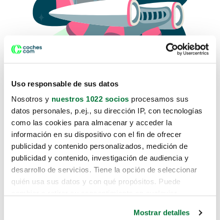
Uso responsable de sus datos
Nosotros y
nuestros 1022 socios
procesamos sus
datos personales, p.ej., su dirección IP, con tecnologías
como las cookies para almacenar y acceder la
Lo sentimos, no sabemos como
información en su dispositivo con el fin de ofrecer
te hemos traido hasta aquí.
publicidad y contenido personalizados, medición de
publicidad y contenido, investigación de audiencia y
desarrollo de servicios. Tiene la opción de seleccionar
Pero puedes encontrar el coche que estás
quién usa sus datos y con qué propósitos. Puede
buscando en alguno de estos enlaces:
cambiar o retirar su consentimiento en cualquier
momento desde la Declaración de cookies o clicando en
Coches nuevos
Mostrar detalles
el Menú de consentimiento.