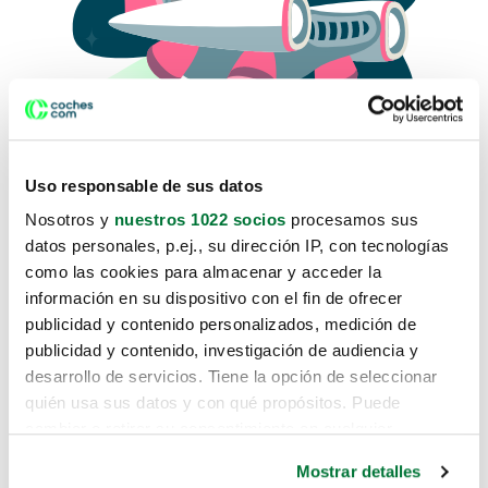
Uso responsable de sus datos
Nosotros y
nuestros 1022 socios
procesamos sus
datos personales, p.ej., su dirección IP, con tecnologías
como las cookies para almacenar y acceder la
Lo sentimos, no sabemos como
información en su dispositivo con el fin de ofrecer
te hemos traido hasta aquí.
publicidad y contenido personalizados, medición de
publicidad y contenido, investigación de audiencia y
desarrollo de servicios. Tiene la opción de seleccionar
Pero puedes encontrar el coche que estás
quién usa sus datos y con qué propósitos. Puede
buscando en alguno de estos enlaces:
cambiar o retirar su consentimiento en cualquier
momento desde la Declaración de cookies o clicando en
Coches nuevos
Mostrar detalles
el Menú de consentimiento.