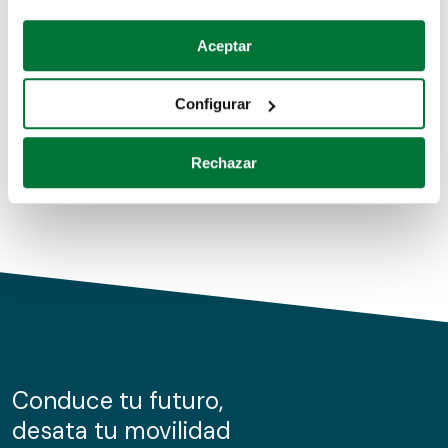
Coches de segunda mano
Si lo permite, también quisiéramos:
Aceptar
Recopilar información sobre su ubicación geográfica
Coches de km0
que puede tener una precisión de varios metros
Configurar
Coches de renting
Identificar su dispositivo analizándolo activamente
para buscar características específicas (huellas
Rechazar
digitales)
Obtenga más información sobre cómo se procesan sus
datos personales y establezca sus preferencias en la
sección de datos
. Puede cambiar o retirar su
consentimiento en cualquier momento en la Declaración
de cookies.
Las cookies de este sitio web se usan para personalizar
el contenido y los anuncios, ofrecer funciones de redes
sociales y analizar el tráfico. Además, compartimos
Conduce tu futuro,
información sobre el uso que haga del sitio web con
desata tu movilidad
nuestros partners de redes sociales, publicidad y análisis