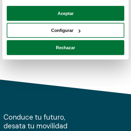
Coches de segunda mano
Si lo permite, también quisiéramos:
Aceptar
Recopilar información sobre su ubicación geográfica
Coches de km0
que puede tener una precisión de varios metros
Configurar
Coches de renting
Identificar su dispositivo analizándolo activamente
para buscar características específicas (huellas
Rechazar
digitales)
Obtenga más información sobre cómo se procesan sus
datos personales y establezca sus preferencias en la
sección de datos
. Puede cambiar o retirar su
consentimiento en cualquier momento en la Declaración
de cookies.
Las cookies de este sitio web se usan para personalizar
el contenido y los anuncios, ofrecer funciones de redes
sociales y analizar el tráfico. Además, compartimos
Conduce tu futuro,
información sobre el uso que haga del sitio web con
desata tu movilidad
nuestros partners de redes sociales, publicidad y análisis