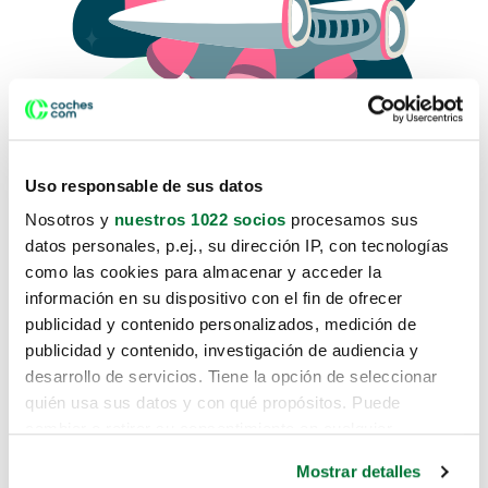
Uso responsable de sus datos
Nosotros y
nuestros 1022 socios
procesamos sus
datos personales, p.ej., su dirección IP, con tecnologías
como las cookies para almacenar y acceder la
Lo sentimos, no sabemos como
información en su dispositivo con el fin de ofrecer
te hemos traido hasta aquí.
publicidad y contenido personalizados, medición de
publicidad y contenido, investigación de audiencia y
desarrollo de servicios. Tiene la opción de seleccionar
Pero puedes encontrar el coche que estás
quién usa sus datos y con qué propósitos. Puede
buscando en alguno de estos enlaces:
cambiar o retirar su consentimiento en cualquier
momento desde la Declaración de cookies o clicando en
Coches nuevos
Mostrar detalles
el Menú de consentimiento.