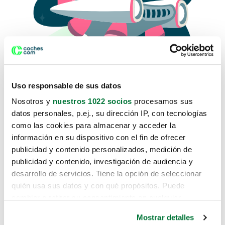
Uso responsable de sus datos
Nosotros y
nuestros 1022 socios
procesamos sus
datos personales, p.ej., su dirección IP, con tecnologías
como las cookies para almacenar y acceder la
Lo sentimos, no sabemos como
información en su dispositivo con el fin de ofrecer
te hemos traido hasta aquí.
publicidad y contenido personalizados, medición de
publicidad y contenido, investigación de audiencia y
desarrollo de servicios. Tiene la opción de seleccionar
Pero puedes encontrar el coche que estás
quién usa sus datos y con qué propósitos. Puede
buscando en alguno de estos enlaces:
cambiar o retirar su consentimiento en cualquier
momento desde la Declaración de cookies o clicando en
Coches nuevos
Mostrar detalles
el Menú de consentimiento.