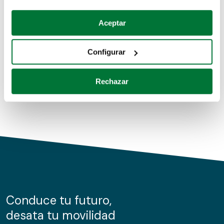
Coches de segunda mano
Si lo permite, también quisiéramos:
Aceptar
Recopilar información sobre su ubicación geográfica
Coches de km0
que puede tener una precisión de varios metros
Configurar
Coches de renting
Identificar su dispositivo analizándolo activamente
para buscar características específicas (huellas
Rechazar
digitales)
Obtenga más información sobre cómo se procesan sus
datos personales y establezca sus preferencias en la
sección de datos
. Puede cambiar o retirar su
consentimiento en cualquier momento en la Declaración
de cookies.
Las cookies de este sitio web se usan para personalizar
el contenido y los anuncios, ofrecer funciones de redes
sociales y analizar el tráfico. Además, compartimos
Conduce tu futuro,
información sobre el uso que haga del sitio web con
desata tu movilidad
nuestros partners de redes sociales, publicidad y análisis