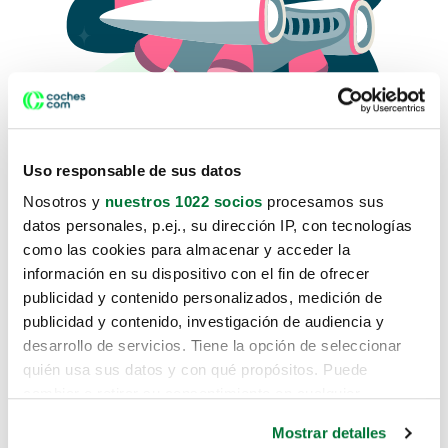
Uso responsable de sus datos
Nosotros y
nuestros 1022 socios
procesamos sus
datos personales, p.ej., su dirección IP, con tecnologías
como las cookies para almacenar y acceder la
Lo sentimos, no sabemos como
información en su dispositivo con el fin de ofrecer
te hemos traido hasta aquí.
publicidad y contenido personalizados, medición de
publicidad y contenido, investigación de audiencia y
desarrollo de servicios. Tiene la opción de seleccionar
Pero puedes encontrar el coche que estás
quién usa sus datos y con qué propósitos. Puede
buscando en alguno de estos enlaces:
cambiar o retirar su consentimiento en cualquier
momento desde la Declaración de cookies o clicando en
Coches nuevos
Mostrar detalles
el Menú de consentimiento.