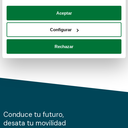
Coches de segunda mano
Si lo permite, también quisiéramos:
Aceptar
Recopilar información sobre su ubicación geográfica
Coches de km0
que puede tener una precisión de varios metros
Configurar
Coches de renting
Identificar su dispositivo analizándolo activamente
para buscar características específicas (huellas
Rechazar
digitales)
Obtenga más información sobre cómo se procesan sus
datos personales y establezca sus preferencias en la
sección de datos
. Puede cambiar o retirar su
consentimiento en cualquier momento en la Declaración
de cookies.
Las cookies de este sitio web se usan para personalizar
el contenido y los anuncios, ofrecer funciones de redes
sociales y analizar el tráfico. Además, compartimos
Conduce tu futuro,
información sobre el uso que haga del sitio web con
desata tu movilidad
nuestros partners de redes sociales, publicidad y análisis