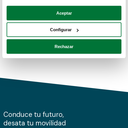
Coches de segunda mano
Si lo permite, también quisiéramos:
Aceptar
Recopilar información sobre su ubicación geográfica
Coches de km0
que puede tener una precisión de varios metros
Configurar
Coches de renting
Identificar su dispositivo analizándolo activamente
para buscar características específicas (huellas
Rechazar
digitales)
Obtenga más información sobre cómo se procesan sus
datos personales y establezca sus preferencias en la
sección de datos
. Puede cambiar o retirar su
consentimiento en cualquier momento en la Declaración
de cookies.
Las cookies de este sitio web se usan para personalizar
el contenido y los anuncios, ofrecer funciones de redes
sociales y analizar el tráfico. Además, compartimos
Conduce tu futuro,
información sobre el uso que haga del sitio web con
desata tu movilidad
nuestros partners de redes sociales, publicidad y análisis