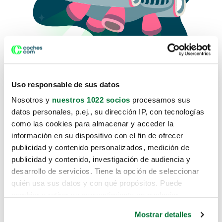
Uso responsable de sus datos
Nosotros y
nuestros 1022 socios
procesamos sus
datos personales, p.ej., su dirección IP, con tecnologías
como las cookies para almacenar y acceder la
Lo sentimos, no sabemos como
información en su dispositivo con el fin de ofrecer
te hemos traido hasta aquí.
publicidad y contenido personalizados, medición de
publicidad y contenido, investigación de audiencia y
desarrollo de servicios. Tiene la opción de seleccionar
Pero puedes encontrar el coche que estás
quién usa sus datos y con qué propósitos. Puede
buscando en alguno de estos enlaces:
cambiar o retirar su consentimiento en cualquier
momento desde la Declaración de cookies o clicando en
Coches nuevos
Mostrar detalles
el Menú de consentimiento.