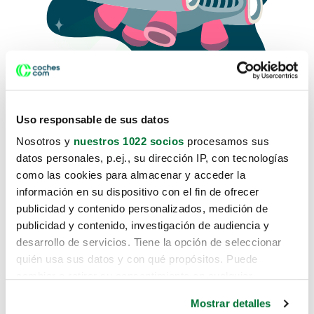
Uso responsable de sus datos
Nosotros y
nuestros 1022 socios
procesamos sus
datos personales, p.ej., su dirección IP, con tecnologías
como las cookies para almacenar y acceder la
Lo sentimos, no sabemos como
información en su dispositivo con el fin de ofrecer
te hemos traido hasta aquí.
publicidad y contenido personalizados, medición de
publicidad y contenido, investigación de audiencia y
desarrollo de servicios. Tiene la opción de seleccionar
Pero puedes encontrar el coche que estás
quién usa sus datos y con qué propósitos. Puede
buscando en alguno de estos enlaces:
cambiar o retirar su consentimiento en cualquier
momento desde la Declaración de cookies o clicando en
Coches nuevos
Mostrar detalles
el Menú de consentimiento.