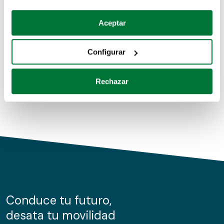
Coches de segunda mano
Si lo permite, también quisiéramos:
Aceptar
Recopilar información sobre su ubicación geográfica
Coches de km0
que puede tener una precisión de varios metros
Configurar
Coches de renting
Identificar su dispositivo analizándolo activamente
para buscar características específicas (huellas
Rechazar
digitales)
Obtenga más información sobre cómo se procesan sus
datos personales y establezca sus preferencias en la
sección de datos
. Puede cambiar o retirar su
consentimiento en cualquier momento en la Declaración
de cookies.
Las cookies de este sitio web se usan para personalizar
el contenido y los anuncios, ofrecer funciones de redes
sociales y analizar el tráfico. Además, compartimos
Conduce tu futuro,
información sobre el uso que haga del sitio web con
desata tu movilidad
nuestros partners de redes sociales, publicidad y análisis