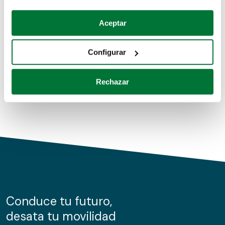
Coches de segunda mano
Si lo permite, también quisiéramos:
Aceptar
Recopilar información sobre su ubicación geográfica
Coches de km0
que puede tener una precisión de varios metros
Configurar
Coches de renting
Identificar su dispositivo analizándolo activamente
para buscar características específicas (huellas
Rechazar
digitales)
Obtenga más información sobre cómo se procesan sus
datos personales y establezca sus preferencias en la
sección de datos
. Puede cambiar o retirar su
consentimiento en cualquier momento en la Declaración
de cookies.
Las cookies de este sitio web se usan para personalizar
el contenido y los anuncios, ofrecer funciones de redes
sociales y analizar el tráfico. Además, compartimos
Conduce tu futuro,
información sobre el uso que haga del sitio web con
desata tu movilidad
nuestros partners de redes sociales, publicidad y análisis