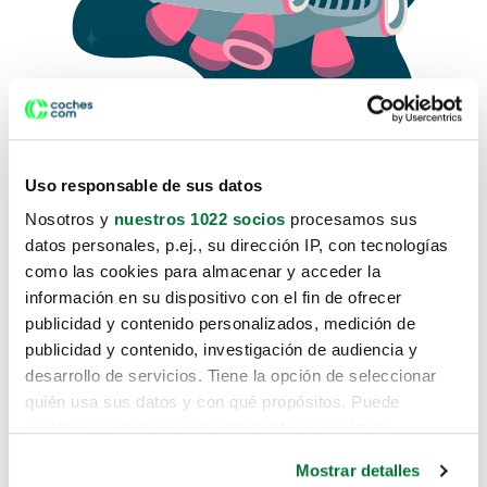
Uso responsable de sus datos
Nosotros y
nuestros 1022 socios
procesamos sus
datos personales, p.ej., su dirección IP, con tecnologías
como las cookies para almacenar y acceder la
Lo sentimos, no sabemos como
información en su dispositivo con el fin de ofrecer
te hemos traido hasta aquí.
publicidad y contenido personalizados, medición de
publicidad y contenido, investigación de audiencia y
desarrollo de servicios. Tiene la opción de seleccionar
Pero puedes encontrar el coche que estás
quién usa sus datos y con qué propósitos. Puede
buscando en alguno de estos enlaces:
cambiar o retirar su consentimiento en cualquier
momento desde la Declaración de cookies o clicando en
Coches nuevos
Mostrar detalles
el Menú de consentimiento.