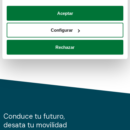
Coches de segunda mano
Si lo permite, también quisiéramos:
Aceptar
Recopilar información sobre su ubicación geográfica
Coches de km0
que puede tener una precisión de varios metros
Configurar
Coches de renting
Identificar su dispositivo analizándolo activamente
para buscar características específicas (huellas
Rechazar
digitales)
Obtenga más información sobre cómo se procesan sus
datos personales y establezca sus preferencias en la
sección de datos
. Puede cambiar o retirar su
consentimiento en cualquier momento en la Declaración
de cookies.
Las cookies de este sitio web se usan para personalizar
el contenido y los anuncios, ofrecer funciones de redes
sociales y analizar el tráfico. Además, compartimos
Conduce tu futuro,
información sobre el uso que haga del sitio web con
desata tu movilidad
nuestros partners de redes sociales, publicidad y análisis