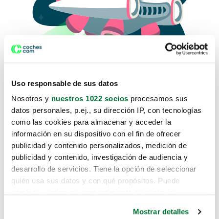
Uso responsable de sus datos
Nosotros y
nuestros 1022 socios
procesamos sus
datos personales, p.ej., su dirección IP, con tecnologías
como las cookies para almacenar y acceder la
Lo sentimos, no sabemos como
información en su dispositivo con el fin de ofrecer
te hemos traido hasta aquí.
publicidad y contenido personalizados, medición de
publicidad y contenido, investigación de audiencia y
desarrollo de servicios. Tiene la opción de seleccionar
Pero puedes encontrar el coche que estás
quién usa sus datos y con qué propósitos. Puede
buscando en alguno de estos enlaces:
cambiar o retirar su consentimiento en cualquier
momento desde la Declaración de cookies o clicando en
Coches nuevos
Mostrar detalles
el Menú de consentimiento.