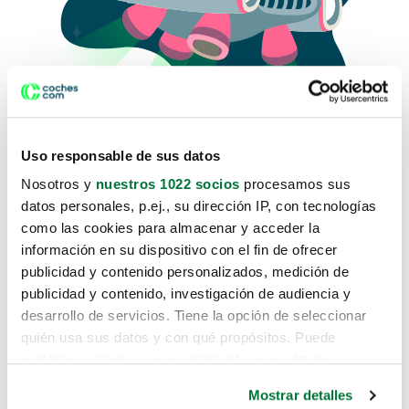
Uso responsable de sus datos
Nosotros y
nuestros 1022 socios
procesamos sus
datos personales, p.ej., su dirección IP, con tecnologías
como las cookies para almacenar y acceder la
Lo sentimos, no sabemos como
información en su dispositivo con el fin de ofrecer
te hemos traido hasta aquí.
publicidad y contenido personalizados, medición de
publicidad y contenido, investigación de audiencia y
desarrollo de servicios. Tiene la opción de seleccionar
Pero puedes encontrar el coche que estás
quién usa sus datos y con qué propósitos. Puede
buscando en alguno de estos enlaces:
cambiar o retirar su consentimiento en cualquier
momento desde la Declaración de cookies o clicando en
Coches nuevos
Mostrar detalles
el Menú de consentimiento.