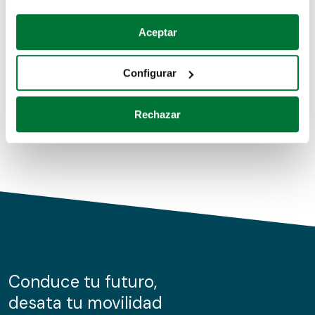
Coches de segunda mano
Si lo permite, también quisiéramos:
Aceptar
Recopilar información sobre su ubicación geográfica
Coches de km0
que puede tener una precisión de varios metros
Configurar
Coches de renting
Identificar su dispositivo analizándolo activamente
para buscar características específicas (huellas
Rechazar
digitales)
Obtenga más información sobre cómo se procesan sus
datos personales y establezca sus preferencias en la
sección de datos
. Puede cambiar o retirar su
consentimiento en cualquier momento en la Declaración
de cookies.
Las cookies de este sitio web se usan para personalizar
el contenido y los anuncios, ofrecer funciones de redes
sociales y analizar el tráfico. Además, compartimos
Conduce tu futuro,
información sobre el uso que haga del sitio web con
desata tu movilidad
nuestros partners de redes sociales, publicidad y análisis