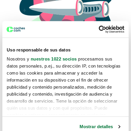
Uso responsable de sus datos
Nosotros y
nuestros 1022 socios
procesamos sus
datos personales, p.ej., su dirección IP, con tecnologías
como las cookies para almacenar y acceder la
Lo sentimos, no sabemos como
información en su dispositivo con el fin de ofrecer
te hemos traido hasta aquí.
publicidad y contenido personalizados, medición de
publicidad y contenido, investigación de audiencia y
desarrollo de servicios. Tiene la opción de seleccionar
Pero puedes encontrar el coche que estás
quién usa sus datos y con qué propósitos. Puede
buscando en alguno de estos enlaces:
cambiar o retirar su consentimiento en cualquier
momento desde la Declaración de cookies o clicando en
Coches nuevos
Mostrar detalles
el Menú de consentimiento.