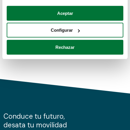
Coches de segunda mano
Si lo permite, también quisiéramos:
Aceptar
Recopilar información sobre su ubicación geográfica
Coches de km0
que puede tener una precisión de varios metros
Configurar
Coches de renting
Identificar su dispositivo analizándolo activamente
para buscar características específicas (huellas
Rechazar
digitales)
Obtenga más información sobre cómo se procesan sus
datos personales y establezca sus preferencias en la
sección de datos
. Puede cambiar o retirar su
consentimiento en cualquier momento en la Declaración
de cookies.
Las cookies de este sitio web se usan para personalizar
el contenido y los anuncios, ofrecer funciones de redes
sociales y analizar el tráfico. Además, compartimos
Conduce tu futuro,
información sobre el uso que haga del sitio web con
desata tu movilidad
nuestros partners de redes sociales, publicidad y análisis