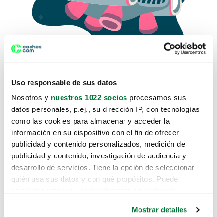
Uso responsable de sus datos
Nosotros y
nuestros 1022 socios
procesamos sus
datos personales, p.ej., su dirección IP, con tecnologías
como las cookies para almacenar y acceder la
Lo sentimos, no sabemos como
información en su dispositivo con el fin de ofrecer
te hemos traido hasta aquí.
publicidad y contenido personalizados, medición de
publicidad y contenido, investigación de audiencia y
desarrollo de servicios. Tiene la opción de seleccionar
Pero puedes encontrar el coche que estás
quién usa sus datos y con qué propósitos. Puede
buscando en alguno de estos enlaces:
cambiar o retirar su consentimiento en cualquier
momento desde la Declaración de cookies o clicando en
Coches nuevos
Mostrar detalles
el Menú de consentimiento.