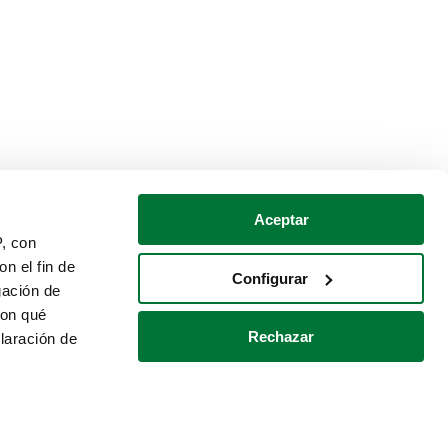
Aceptar
P, con
n el fin de
Configurar
gación de
con qué
Rechazar
laración de
Política de cookies
Contacto
 varios metros