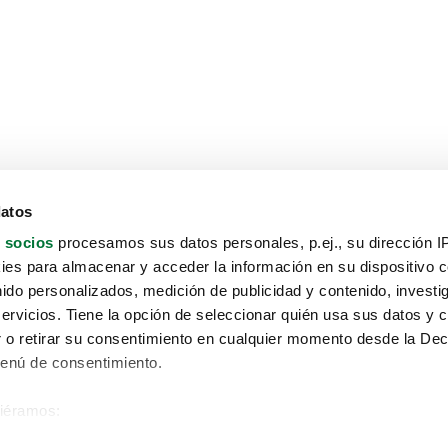
datos
 socios
procesamos sus datos personales, p.ej., su dirección I
es para almacenar y acceder la información en su dispositivo co
nido personalizados, medición de publicidad y contenido, investi
servicios. Tiene la opción de seleccionar quién usa sus datos y 
 o retirar su consentimiento en cualquier momento desde la Dec
Menú de consentimiento.
siéramos:
Aviso protección de datos
 sobre su ubicación geográfica que puede tener una precisión de