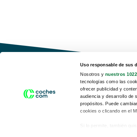
Uso responsable de sus 
Nosotros y
nuestros 1022
tecnologías como las cooki
Conduce tu futuro,
ofrecer publicidad y conte
desata tu movilidad
audiencia y desarrollo de 
propósitos. Puede cambiar
cookies o clicando en el 
Si lo permite, también qui
Acerca de nosotros
Aviso legal
Recopilar información