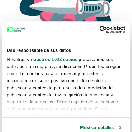
Uso responsable de sus datos
Nosotros y
nuestros 1022 socios
procesamos sus
datos personales, p.ej., su dirección IP, con tecnologías
como las cookies para almacenar y acceder la
Lo sentimos, no sabemos como
información en su dispositivo con el fin de ofrecer
te hemos traido hasta aquí.
publicidad y contenido personalizados, medición de
publicidad y contenido, investigación de audiencia y
desarrollo de servicios. Tiene la opción de seleccionar
Pero puedes encontrar el coche que estás
quién usa sus datos y con qué propósitos. Puede
buscando en alguno de estos enlaces:
cambiar o retirar su consentimiento en cualquier
momento desde la Declaración de cookies o clicando en
Coches nuevos
Mostrar detalles
el Menú de consentimiento.