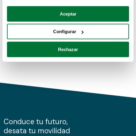
Coches de segunda mano
Si lo permite, también quisiéramos:
Aceptar
Recopilar información sobre su ubicación geográfica
Coches de km0
que puede tener una precisión de varios metros
Configurar
Coches de renting
Identificar su dispositivo analizándolo activamente
para buscar características específicas (huellas
Rechazar
digitales)
Obtenga más información sobre cómo se procesan sus
datos personales y establezca sus preferencias en la
sección de datos
. Puede cambiar o retirar su
consentimiento en cualquier momento en la Declaración
de cookies.
Las cookies de este sitio web se usan para personalizar
el contenido y los anuncios, ofrecer funciones de redes
sociales y analizar el tráfico. Además, compartimos
Conduce tu futuro,
información sobre el uso que haga del sitio web con
desata tu movilidad
nuestros partners de redes sociales, publicidad y análisis