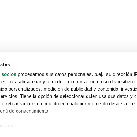
datos
 socios
procesamos sus datos personales, p.ej., su dirección I
es para almacenar y acceder la información en su dispositivo co
nido personalizados, medición de publicidad y contenido, investi
servicios. Tiene la opción de seleccionar quién usa sus datos y 
 o retirar su consentimiento en cualquier momento desde la Dec
Menú de consentimiento.
siéramos:
Aviso protección de datos
 sobre su ubicación geográfica que puede tener una precisión de