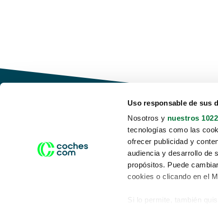
Uso responsable de sus 
Nosotros y
nuestros 1022
tecnologías como las cooki
Conduce tu futuro,
ofrecer publicidad y conte
desata tu movilidad
audiencia y desarrollo de 
propósitos. Puede cambiar
cookies o clicando en el 
Si lo permite, también qui
Acerca de nosotros
Aviso legal
Recopilar información