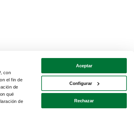
Aceptar
P, con
n el fin de
Configurar
gación de
con qué
Rechazar
laración de
Política de cookies
Contacto
 varios metros