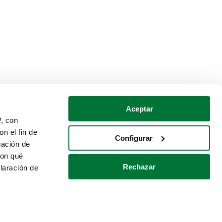
Aceptar
P, con
n el fin de
Configurar
gación de
con qué
Rechazar
laración de
Política de cookies
Contacto
 varios metros