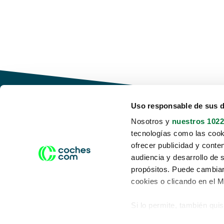
Uso responsable de sus 
Nosotros y
nuestros 1022
tecnologías como las cooki
Conduce tu futuro,
ofrecer publicidad y conte
desata tu movilidad
audiencia y desarrollo de 
propósitos. Puede cambiar
cookies o clicando en el 
Si lo permite, también qui
Acerca de nosotros
Aviso legal
Recopilar información