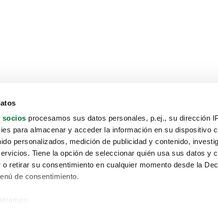
datos
 socios
procesamos sus datos personales, p.ej., su dirección I
es para almacenar y acceder la información en su dispositivo co
nido personalizados, medición de publicidad y contenido, investi
servicios. Tiene la opción de seleccionar quién usa sus datos y 
 o retirar su consentimiento en cualquier momento desde la Dec
Menú de consentimiento.
siéramos:
Aviso protección de datos
 sobre su ubicación geográfica que puede tener una precisión de