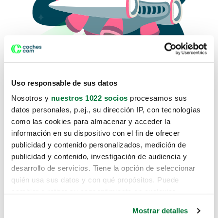
Uso responsable de sus datos
Nosotros y
nuestros 1022 socios
procesamos sus
datos personales, p.ej., su dirección IP, con tecnologías
como las cookies para almacenar y acceder la
Lo sentimos, no sabemos como
información en su dispositivo con el fin de ofrecer
te hemos traido hasta aquí.
publicidad y contenido personalizados, medición de
publicidad y contenido, investigación de audiencia y
desarrollo de servicios. Tiene la opción de seleccionar
Pero puedes encontrar el coche que estás
quién usa sus datos y con qué propósitos. Puede
buscando en alguno de estos enlaces:
cambiar o retirar su consentimiento en cualquier
momento desde la Declaración de cookies o clicando en
Coches nuevos
Mostrar detalles
el Menú de consentimiento.