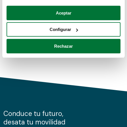
Coches de segunda mano
Si lo permite, también quisiéramos:
Aceptar
Recopilar información sobre su ubicación geográfica
Coches de km0
que puede tener una precisión de varios metros
Configurar
Coches de renting
Identificar su dispositivo analizándolo activamente
para buscar características específicas (huellas
Rechazar
digitales)
Obtenga más información sobre cómo se procesan sus
datos personales y establezca sus preferencias en la
sección de datos
. Puede cambiar o retirar su
consentimiento en cualquier momento en la Declaración
de cookies.
Las cookies de este sitio web se usan para personalizar
el contenido y los anuncios, ofrecer funciones de redes
sociales y analizar el tráfico. Además, compartimos
Conduce tu futuro,
información sobre el uso que haga del sitio web con
desata tu movilidad
nuestros partners de redes sociales, publicidad y análisis