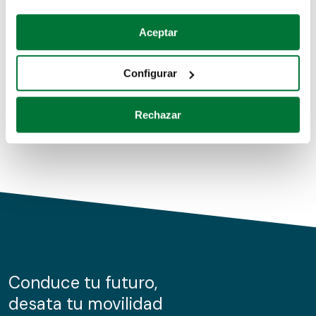
Coches de segunda mano
Si lo permite, también quisiéramos:
Aceptar
Recopilar información sobre su ubicación geográfica
Coches de km0
que puede tener una precisión de varios metros
Configurar
Coches de renting
Identificar su dispositivo analizándolo activamente
para buscar características específicas (huellas
Rechazar
digitales)
Obtenga más información sobre cómo se procesan sus
datos personales y establezca sus preferencias en la
sección de datos
. Puede cambiar o retirar su
consentimiento en cualquier momento en la Declaración
de cookies.
Las cookies de este sitio web se usan para personalizar
el contenido y los anuncios, ofrecer funciones de redes
sociales y analizar el tráfico. Además, compartimos
Conduce tu futuro,
información sobre el uso que haga del sitio web con
desata tu movilidad
nuestros partners de redes sociales, publicidad y análisis