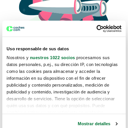
Uso responsable de sus datos
Nosotros y
nuestros 1022 socios
procesamos sus
datos personales, p.ej., su dirección IP, con tecnologías
como las cookies para almacenar y acceder la
Lo sentimos, no sabemos como
información en su dispositivo con el fin de ofrecer
te hemos traido hasta aquí.
publicidad y contenido personalizados, medición de
publicidad y contenido, investigación de audiencia y
desarrollo de servicios. Tiene la opción de seleccionar
Pero puedes encontrar el coche que estás
quién usa sus datos y con qué propósitos. Puede
buscando en alguno de estos enlaces:
cambiar o retirar su consentimiento en cualquier
momento desde la Declaración de cookies o clicando en
Coches nuevos
Mostrar detalles
el Menú de consentimiento.