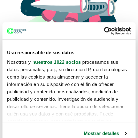
Uso responsable de sus datos
Nosotros y
nuestros 1022 socios
procesamos sus
datos personales, p.ej., su dirección IP, con tecnologías
como las cookies para almacenar y acceder la
Lo sentimos, no sabemos como
información en su dispositivo con el fin de ofrecer
te hemos traido hasta aquí.
publicidad y contenido personalizados, medición de
publicidad y contenido, investigación de audiencia y
desarrollo de servicios. Tiene la opción de seleccionar
Pero puedes encontrar el coche que estás
quién usa sus datos y con qué propósitos. Puede
buscando en alguno de estos enlaces:
cambiar o retirar su consentimiento en cualquier
momento desde la Declaración de cookies o clicando en
Coches nuevos
Mostrar detalles
el Menú de consentimiento.