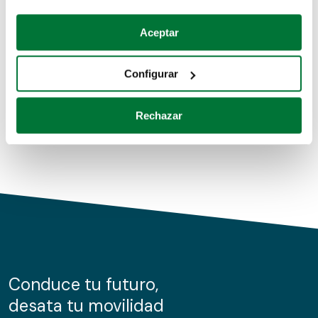
Coches de segunda mano
Si lo permite, también quisiéramos:
Aceptar
Recopilar información sobre su ubicación geográfica
Coches de km0
que puede tener una precisión de varios metros
Configurar
Coches de renting
Identificar su dispositivo analizándolo activamente
para buscar características específicas (huellas
Rechazar
digitales)
Obtenga más información sobre cómo se procesan sus
datos personales y establezca sus preferencias en la
sección de datos
. Puede cambiar o retirar su
consentimiento en cualquier momento en la Declaración
de cookies.
Las cookies de este sitio web se usan para personalizar
el contenido y los anuncios, ofrecer funciones de redes
sociales y analizar el tráfico. Además, compartimos
Conduce tu futuro,
información sobre el uso que haga del sitio web con
desata tu movilidad
nuestros partners de redes sociales, publicidad y análisis