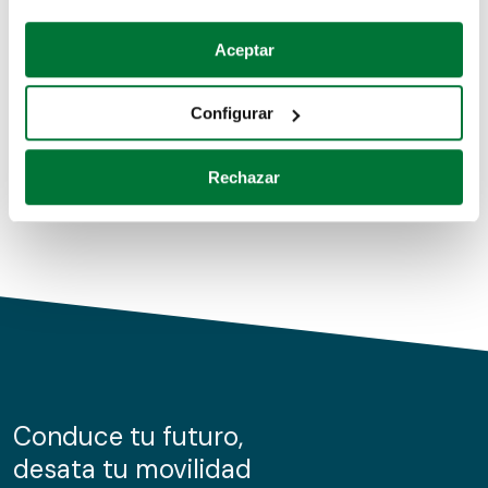
Coches de segunda mano
Si lo permite, también quisiéramos:
Aceptar
Recopilar información sobre su ubicación geográfica
Coches de km0
que puede tener una precisión de varios metros
Configurar
Coches de renting
Identificar su dispositivo analizándolo activamente
para buscar características específicas (huellas
Rechazar
digitales)
Obtenga más información sobre cómo se procesan sus
datos personales y establezca sus preferencias en la
sección de datos
. Puede cambiar o retirar su
consentimiento en cualquier momento en la Declaración
de cookies.
Las cookies de este sitio web se usan para personalizar
el contenido y los anuncios, ofrecer funciones de redes
sociales y analizar el tráfico. Además, compartimos
Conduce tu futuro,
información sobre el uso que haga del sitio web con
desata tu movilidad
nuestros partners de redes sociales, publicidad y análisis