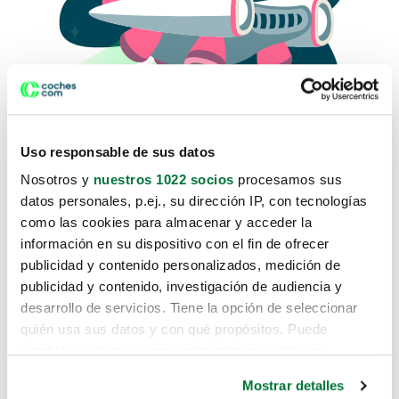
Uso responsable de sus datos
Nosotros y
nuestros 1022 socios
procesamos sus
datos personales, p.ej., su dirección IP, con tecnologías
como las cookies para almacenar y acceder la
Lo sentimos, no sabemos como
información en su dispositivo con el fin de ofrecer
te hemos traido hasta aquí.
publicidad y contenido personalizados, medición de
publicidad y contenido, investigación de audiencia y
desarrollo de servicios. Tiene la opción de seleccionar
Pero puedes encontrar el coche que estás
quién usa sus datos y con qué propósitos. Puede
buscando en alguno de estos enlaces:
cambiar o retirar su consentimiento en cualquier
momento desde la Declaración de cookies o clicando en
Coches nuevos
Mostrar detalles
el Menú de consentimiento.