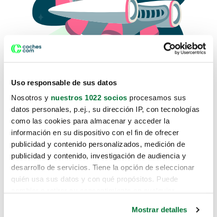
Uso responsable de sus datos
Nosotros y
nuestros 1022 socios
procesamos sus
datos personales, p.ej., su dirección IP, con tecnologías
como las cookies para almacenar y acceder la
Lo sentimos, no sabemos como
información en su dispositivo con el fin de ofrecer
te hemos traido hasta aquí.
publicidad y contenido personalizados, medición de
publicidad y contenido, investigación de audiencia y
desarrollo de servicios. Tiene la opción de seleccionar
Pero puedes encontrar el coche que estás
quién usa sus datos y con qué propósitos. Puede
buscando en alguno de estos enlaces:
cambiar o retirar su consentimiento en cualquier
momento desde la Declaración de cookies o clicando en
Coches nuevos
Mostrar detalles
el Menú de consentimiento.