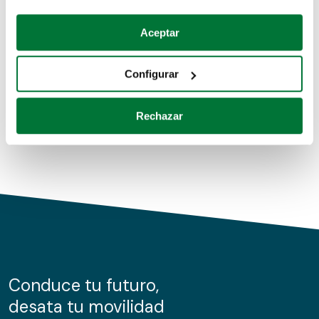
Coches de segunda mano
Si lo permite, también quisiéramos:
Aceptar
Recopilar información sobre su ubicación geográfica
Coches de km0
que puede tener una precisión de varios metros
Configurar
Coches de renting
Identificar su dispositivo analizándolo activamente
para buscar características específicas (huellas
Rechazar
digitales)
Obtenga más información sobre cómo se procesan sus
datos personales y establezca sus preferencias en la
sección de datos
. Puede cambiar o retirar su
consentimiento en cualquier momento en la Declaración
de cookies.
Las cookies de este sitio web se usan para personalizar
el contenido y los anuncios, ofrecer funciones de redes
sociales y analizar el tráfico. Además, compartimos
Conduce tu futuro,
información sobre el uso que haga del sitio web con
desata tu movilidad
nuestros partners de redes sociales, publicidad y análisis