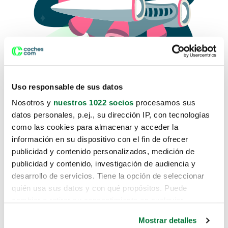
Uso responsable de sus datos
Nosotros y
nuestros 1022 socios
procesamos sus
datos personales, p.ej., su dirección IP, con tecnologías
como las cookies para almacenar y acceder la
Lo sentimos, no sabemos como
información en su dispositivo con el fin de ofrecer
te hemos traido hasta aquí.
publicidad y contenido personalizados, medición de
publicidad y contenido, investigación de audiencia y
desarrollo de servicios. Tiene la opción de seleccionar
Pero puedes encontrar el coche que estás
quién usa sus datos y con qué propósitos. Puede
buscando en alguno de estos enlaces:
cambiar o retirar su consentimiento en cualquier
momento desde la Declaración de cookies o clicando en
Coches nuevos
Mostrar detalles
el Menú de consentimiento.