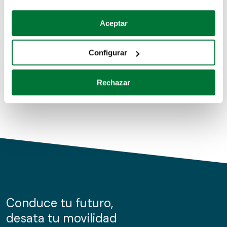
Coches de segunda mano
Si lo permite, también quisiéramos:
Aceptar
Recopilar información sobre su ubicación geográfica
Coches de km0
que puede tener una precisión de varios metros
Configurar
Coches de renting
Identificar su dispositivo analizándolo activamente
para buscar características específicas (huellas
Rechazar
digitales)
Obtenga más información sobre cómo se procesan sus
datos personales y establezca sus preferencias en la
sección de datos
. Puede cambiar o retirar su
consentimiento en cualquier momento en la Declaración
de cookies.
Las cookies de este sitio web se usan para personalizar
el contenido y los anuncios, ofrecer funciones de redes
sociales y analizar el tráfico. Además, compartimos
Conduce tu futuro,
información sobre el uso que haga del sitio web con
desata tu movilidad
nuestros partners de redes sociales, publicidad y análisis