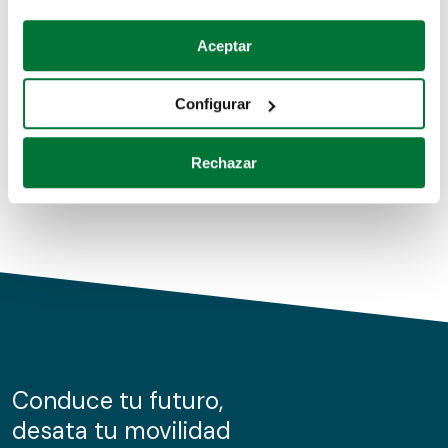
Coches de segunda mano
Si lo permite, también quisiéramos:
Aceptar
Recopilar información sobre su ubicación geográfica
Coches de km0
que puede tener una precisión de varios metros
Configurar
Coches de renting
Identificar su dispositivo analizándolo activamente
para buscar características específicas (huellas
Rechazar
digitales)
Obtenga más información sobre cómo se procesan sus
datos personales y establezca sus preferencias en la
sección de datos
. Puede cambiar o retirar su
consentimiento en cualquier momento en la Declaración
de cookies.
Las cookies de este sitio web se usan para personalizar
el contenido y los anuncios, ofrecer funciones de redes
sociales y analizar el tráfico. Además, compartimos
Conduce tu futuro,
información sobre el uso que haga del sitio web con
desata tu movilidad
nuestros partners de redes sociales, publicidad y análisis