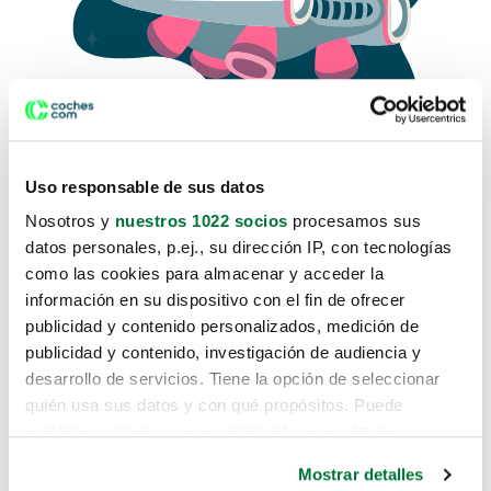
Uso responsable de sus datos
Nosotros y
nuestros 1022 socios
procesamos sus
datos personales, p.ej., su dirección IP, con tecnologías
como las cookies para almacenar y acceder la
Lo sentimos, no sabemos como
información en su dispositivo con el fin de ofrecer
te hemos traido hasta aquí.
publicidad y contenido personalizados, medición de
publicidad y contenido, investigación de audiencia y
desarrollo de servicios. Tiene la opción de seleccionar
Pero puedes encontrar el coche que estás
quién usa sus datos y con qué propósitos. Puede
buscando en alguno de estos enlaces:
cambiar o retirar su consentimiento en cualquier
momento desde la Declaración de cookies o clicando en
Coches nuevos
Mostrar detalles
el Menú de consentimiento.