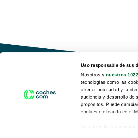
Uso responsable de sus 
Nosotros y
nuestros 1022
tecnologías como las cooki
Conduce tu futuro,
ofrecer publicidad y conte
desata tu movilidad
audiencia y desarrollo de 
propósitos. Puede cambiar
cookies o clicando en el 
Si lo permite, también qui
Acerca de nosotros
Aviso legal
Recopilar información