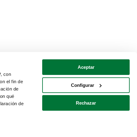
Aceptar
P, con
n el fin de
Configurar
gación de
con qué
Rechazar
laración de
Política de cookies
Contacto
 varios metros