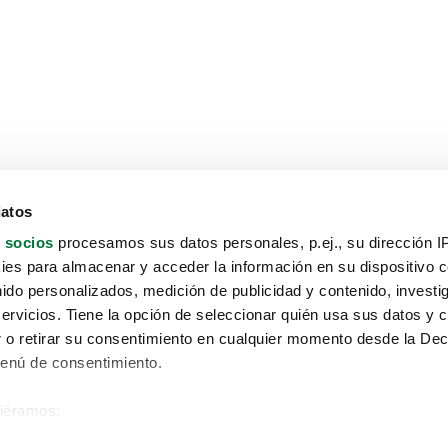
datos
 socios
procesamos sus datos personales, p.ej., su dirección I
es para almacenar y acceder la información en su dispositivo co
nido personalizados, medición de publicidad y contenido, investi
servicios. Tiene la opción de seleccionar quién usa sus datos y 
 o retirar su consentimiento en cualquier momento desde la Dec
Menú de consentimiento.
siéramos:
Aviso protección de datos
 sobre su ubicación geográfica que puede tener una precisión de