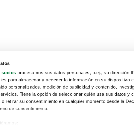
datos
 socios
procesamos sus datos personales, p.ej., su dirección I
es para almacenar y acceder la información en su dispositivo co
nido personalizados, medición de publicidad y contenido, investi
servicios. Tiene la opción de seleccionar quién usa sus datos y 
 o retirar su consentimiento en cualquier momento desde la Dec
Menú de consentimiento.
siéramos:
Aviso protección de datos
 sobre su ubicación geográfica que puede tener una precisión de