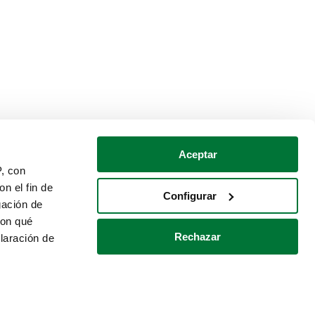
Aceptar
P, con
n el fin de
Configurar
gación de
con qué
Rechazar
laración de
Política de cookies
Contacto
 varios metros