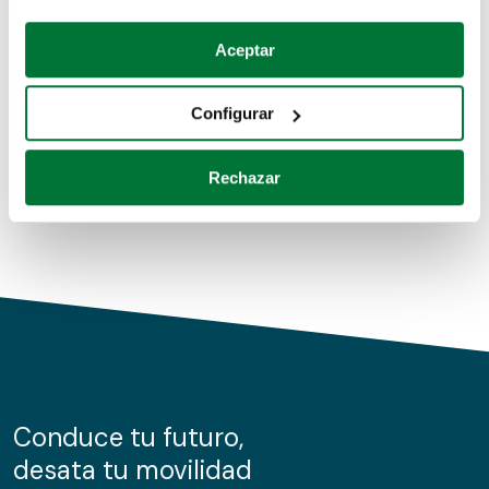
Coches de segunda mano
Si lo permite, también quisiéramos:
Aceptar
Recopilar información sobre su ubicación geográfica
Coches de km0
que puede tener una precisión de varios metros
Configurar
Coches de renting
Identificar su dispositivo analizándolo activamente
para buscar características específicas (huellas
Rechazar
digitales)
Obtenga más información sobre cómo se procesan sus
datos personales y establezca sus preferencias en la
sección de datos
. Puede cambiar o retirar su
consentimiento en cualquier momento en la Declaración
de cookies.
Las cookies de este sitio web se usan para personalizar
el contenido y los anuncios, ofrecer funciones de redes
sociales y analizar el tráfico. Además, compartimos
Conduce tu futuro,
información sobre el uso que haga del sitio web con
desata tu movilidad
nuestros partners de redes sociales, publicidad y análisis