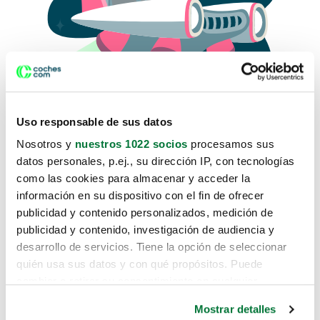
Uso responsable de sus datos
Nosotros y
nuestros 1022 socios
procesamos sus
datos personales, p.ej., su dirección IP, con tecnologías
como las cookies para almacenar y acceder la
Lo sentimos, no sabemos como
información en su dispositivo con el fin de ofrecer
te hemos traido hasta aquí.
publicidad y contenido personalizados, medición de
publicidad y contenido, investigación de audiencia y
desarrollo de servicios. Tiene la opción de seleccionar
Pero puedes encontrar el coche que estás
quién usa sus datos y con qué propósitos. Puede
buscando en alguno de estos enlaces:
cambiar o retirar su consentimiento en cualquier
momento desde la Declaración de cookies o clicando en
Coches nuevos
Mostrar detalles
el Menú de consentimiento.