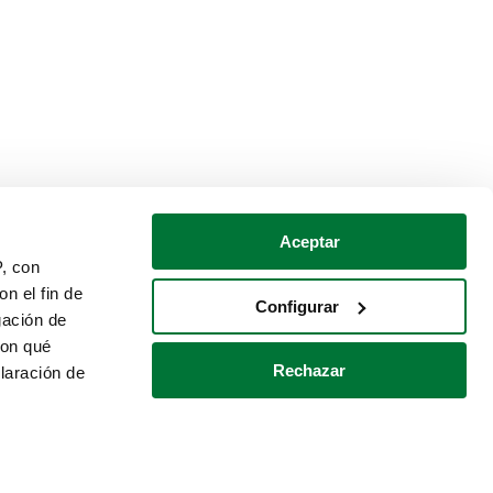
Aceptar
P, con
n el fin de
Configurar
gación de
con qué
Rechazar
laración de
Política de cookies
Contacto
 varios metros