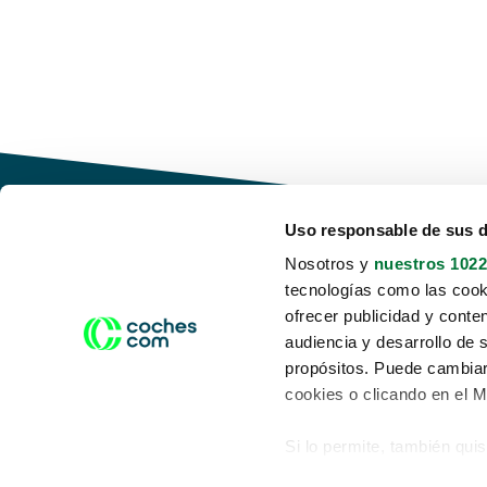
Uso responsable de sus 
Nosotros y
nuestros 1022
tecnologías como las cooki
Conduce tu futuro,
ofrecer publicidad y conte
desata tu movilidad
audiencia y desarrollo de 
propósitos. Puede cambiar
cookies o clicando en el 
Si lo permite, también qui
Acerca de nosotros
Aviso legal
Recopilar información