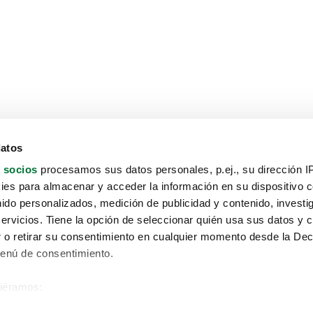
datos
 socios
procesamos sus datos personales, p.ej., su dirección I
es para almacenar y acceder la información en su dispositivo co
nido personalizados, medición de publicidad y contenido, investi
servicios. Tiene la opción de seleccionar quién usa sus datos y 
 o retirar su consentimiento en cualquier momento desde la Dec
Menú de consentimiento.
siéramos:
Aviso protección de datos
 sobre su ubicación geográfica que puede tener una precisión de