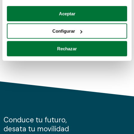
Coches de segunda mano
Si lo permite, también quisiéramos:
Aceptar
Recopilar información sobre su ubicación geográfica
Coches de km0
que puede tener una precisión de varios metros
Configurar
Coches de renting
Identificar su dispositivo analizándolo activamente
para buscar características específicas (huellas
Rechazar
digitales)
Obtenga más información sobre cómo se procesan sus
datos personales y establezca sus preferencias en la
sección de datos
. Puede cambiar o retirar su
consentimiento en cualquier momento en la Declaración
de cookies.
Las cookies de este sitio web se usan para personalizar
el contenido y los anuncios, ofrecer funciones de redes
sociales y analizar el tráfico. Además, compartimos
Conduce tu futuro,
información sobre el uso que haga del sitio web con
desata tu movilidad
nuestros partners de redes sociales, publicidad y análisis