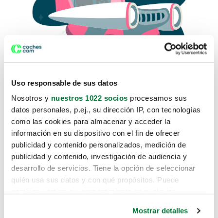
Uso responsable de sus datos
Nosotros y
nuestros 1022 socios
procesamos sus
datos personales, p.ej., su dirección IP, con tecnologías
como las cookies para almacenar y acceder la
Lo sentimos, no sabemos como
información en su dispositivo con el fin de ofrecer
te hemos traido hasta aquí.
publicidad y contenido personalizados, medición de
publicidad y contenido, investigación de audiencia y
desarrollo de servicios. Tiene la opción de seleccionar
Pero puedes encontrar el coche que estás
quién usa sus datos y con qué propósitos. Puede
buscando en alguno de estos enlaces:
cambiar o retirar su consentimiento en cualquier
momento desde la Declaración de cookies o clicando en
Coches nuevos
Mostrar detalles
el Menú de consentimiento.