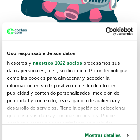
Uso responsable de sus datos
Nosotros y
nuestros 1022 socios
procesamos sus
datos personales, p.ej., su dirección IP, con tecnologías
como las cookies para almacenar y acceder la
Lo sentimos, no sabemos como
información en su dispositivo con el fin de ofrecer
te hemos traido hasta aquí.
publicidad y contenido personalizados, medición de
publicidad y contenido, investigación de audiencia y
desarrollo de servicios. Tiene la opción de seleccionar
Pero puedes encontrar el coche que estás
quién usa sus datos y con qué propósitos. Puede
buscando en alguno de estos enlaces:
cambiar o retirar su consentimiento en cualquier
momento desde la Declaración de cookies o clicando en
Coches nuevos
Mostrar detalles
el Menú de consentimiento.