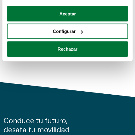
Coches de segunda mano
Si lo permite, también quisiéramos:
Aceptar
Recopilar información sobre su ubicación geográfica
Coches de km0
que puede tener una precisión de varios metros
Configurar
Coches de renting
Identificar su dispositivo analizándolo activamente
para buscar características específicas (huellas
Rechazar
digitales)
Obtenga más información sobre cómo se procesan sus
datos personales y establezca sus preferencias en la
sección de datos
. Puede cambiar o retirar su
consentimiento en cualquier momento en la Declaración
de cookies.
Las cookies de este sitio web se usan para personalizar
el contenido y los anuncios, ofrecer funciones de redes
sociales y analizar el tráfico. Además, compartimos
Conduce tu futuro,
información sobre el uso que haga del sitio web con
desata tu movilidad
nuestros partners de redes sociales, publicidad y análisis