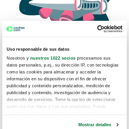
Uso responsable de sus datos
Nosotros y
nuestros 1022 socios
procesamos sus
datos personales, p.ej., su dirección IP, con tecnologías
como las cookies para almacenar y acceder la
Lo sentimos, no sabemos como
información en su dispositivo con el fin de ofrecer
te hemos traido hasta aquí.
publicidad y contenido personalizados, medición de
publicidad y contenido, investigación de audiencia y
desarrollo de servicios. Tiene la opción de seleccionar
Pero puedes encontrar el coche que estás
quién usa sus datos y con qué propósitos. Puede
buscando en alguno de estos enlaces:
cambiar o retirar su consentimiento en cualquier
momento desde la Declaración de cookies o clicando en
Coches nuevos
Mostrar detalles
el Menú de consentimiento.