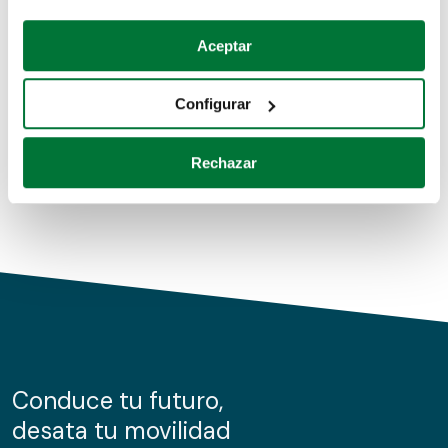
Coches de segunda mano
Si lo permite, también quisiéramos:
Aceptar
Recopilar información sobre su ubicación geográfica
Coches de km0
que puede tener una precisión de varios metros
Configurar
Coches de renting
Identificar su dispositivo analizándolo activamente
para buscar características específicas (huellas
Rechazar
digitales)
Obtenga más información sobre cómo se procesan sus
datos personales y establezca sus preferencias en la
sección de datos
. Puede cambiar o retirar su
consentimiento en cualquier momento en la Declaración
de cookies.
Las cookies de este sitio web se usan para personalizar
el contenido y los anuncios, ofrecer funciones de redes
sociales y analizar el tráfico. Además, compartimos
Conduce tu futuro,
información sobre el uso que haga del sitio web con
desata tu movilidad
nuestros partners de redes sociales, publicidad y análisis