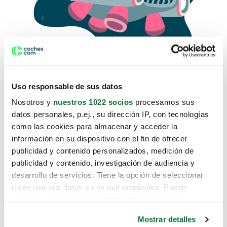
Uso responsable de sus datos
Nosotros y
nuestros 1022 socios
procesamos sus
datos personales, p.ej., su dirección IP, con tecnologías
como las cookies para almacenar y acceder la
Lo sentimos, no sabemos como
información en su dispositivo con el fin de ofrecer
te hemos traido hasta aquí.
publicidad y contenido personalizados, medición de
publicidad y contenido, investigación de audiencia y
desarrollo de servicios. Tiene la opción de seleccionar
Pero puedes encontrar el coche que estás
quién usa sus datos y con qué propósitos. Puede
buscando en alguno de estos enlaces:
cambiar o retirar su consentimiento en cualquier
momento desde la Declaración de cookies o clicando en
Coches nuevos
Mostrar detalles
el Menú de consentimiento.