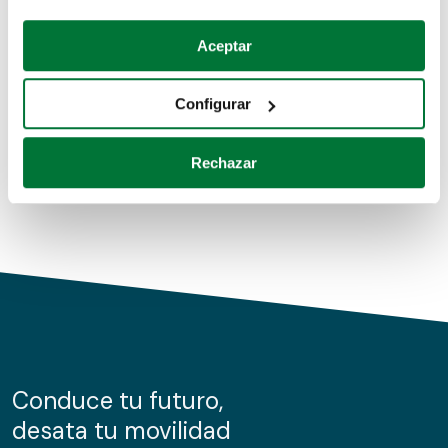
Coches de segunda mano
Si lo permite, también quisiéramos:
Aceptar
Recopilar información sobre su ubicación geográfica
Coches de km0
que puede tener una precisión de varios metros
Configurar
Coches de renting
Identificar su dispositivo analizándolo activamente
para buscar características específicas (huellas
Rechazar
digitales)
Obtenga más información sobre cómo se procesan sus
datos personales y establezca sus preferencias en la
sección de datos
. Puede cambiar o retirar su
consentimiento en cualquier momento en la Declaración
de cookies.
Las cookies de este sitio web se usan para personalizar
el contenido y los anuncios, ofrecer funciones de redes
sociales y analizar el tráfico. Además, compartimos
Conduce tu futuro,
información sobre el uso que haga del sitio web con
desata tu movilidad
nuestros partners de redes sociales, publicidad y análisis